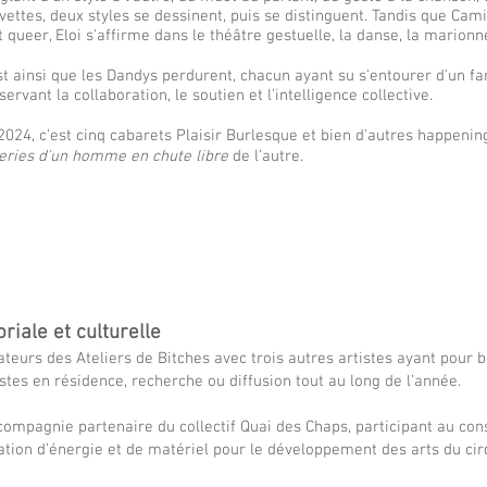
vettes, deux styles se dessinent, puis se distinguent. Tandis que Camil
rt queer, Eloi s'affirme dans le théâtre gestuelle, la danse, la marionn
st ainsi que les Dandys perdurent, chacun ayant su s'entourer d'un fam
servant la collaboration, le soutien et l'intelligence collective.
2024, c'est cinq cabarets Plaisir Burlesque et bien d'autres happening
eries d'un homme en chute libre
de l’autre.
riale et culturelle
eurs des Ateliers de Bitches avec trois autres artistes ayant pour b
stes en résidence, recherche ou diffusion tout au long de l’année.
pagnie partenaire du collectif Quai des Chaps, participant au cons
ation d’énergie et de matériel pour le développement des arts du cir