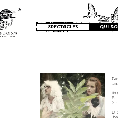
Spectacles
Qui so
Cam
cin
Ils
Pet
Sta
Et 
Jon