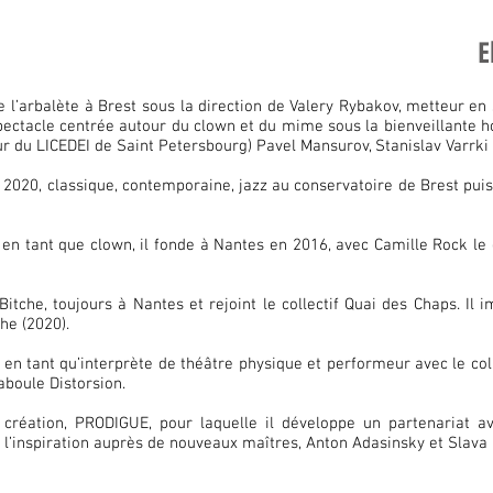
E
e l’arbalète à Brest sous la direction de Valery Rybakov, metteur en
ectacle centrée autour du clown et du mime sous la bienveillante hou
r du LICEDEI de Saint Petersbourg) Pavel Mansurov, Stanislav Varrki e
t 2020, classique, contemporaine, jazz au conservatoire de Brest pui
 en tant que clown, il fonde à Nantes en 2016, avec Camille Rock 
itche, toujours à Nantes et rejoint le collectif Quai des Chaps. Il 
he (2020).
 en tant qu’interprète de théâtre physique et performeur avec le coll
aboule Distorsion.
création, PRODIGUE, pour laquelle il développe un partenariat a
 l’inspiration auprès de nouveaux maîtres, Anton Adasinsky et Slava 