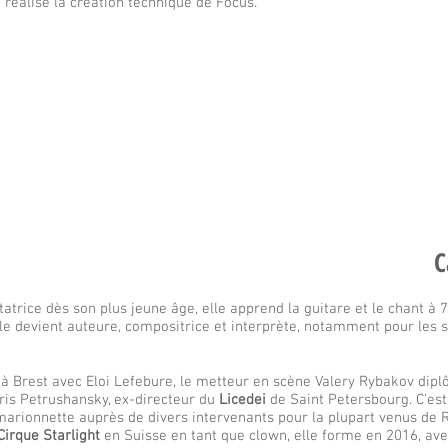
t réalise la création technique de Focus.
C
ectatrice dès son plus jeune âge, elle apprend la guitare et le chant 
lle devient auteure, compositrice et interprète, notamment pour les
à Brest avec Eloi Lefebure, le metteur en scène Valery Rybakov dip
ris Petrushansky, ex-directeur du
Licedei
de Saint Petersbourg. C’es
 marionnette auprès de divers intervenants pour la plupart venus de 
Cirque Starlight
en Suisse en tant que clown, elle forme en 2016, av