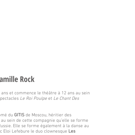
amille Rock
à 7 ans et commence le théâtre à 12 ans au sein
 spectacles
Le Roi Poulpe
et
Le Chant Des
lômé du
GITIS
de Moscou, héritier des
t au sein de cette compagnie qu’elle se forme
Russie. Elle se forme également à la danse au
ec Eloi Lefebure le duo clownesque
Les