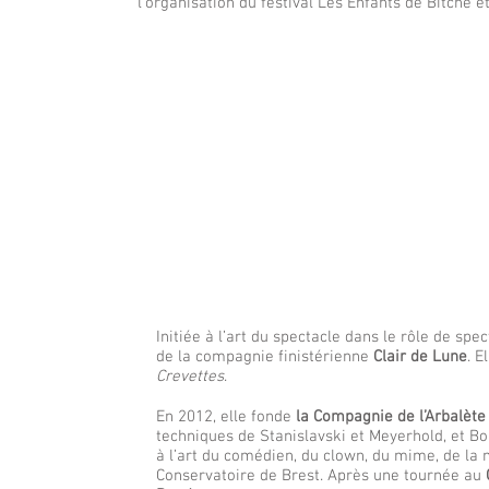
l’organisation du festival Les Enfants de Bitche e
Initiée à l’art du spectacle dans le rôle de sp
de la compagnie finistérienne
Clair de Lune
. E
Crevettes
.
En 2012, elle fonde
la Compagnie de l’Arbalète
techniques de Stanislavski et Meyerhold, et Bo
à l’art du comédien, du clown, du mime, de la
Conservatoire de Brest. Après une tournée au