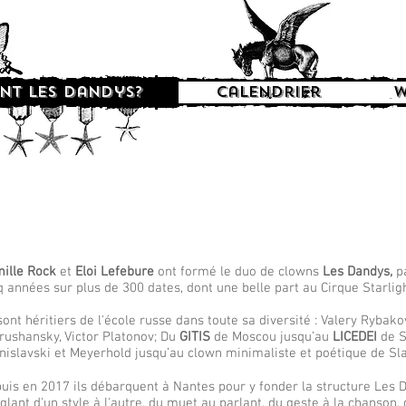
nt les Dandys?
Calendrier
W
ille Rock
et
Eloi Lefebure
ont formé le duo de clowns
Les Dandys,
p
q années sur plus de 300 dates, dont une belle part au Cirque Starlig
 sont héritiers de l'école russe dans toute sa diversité : Valery Rybak
rushansky, Victor Platonov; Du
GITIS
de Moscou jusqu’au
LICEDEI
de S
nislavski et Meyerhold jusqu’au clown minimaliste et poétique de Sl
puis en 2017 ils débarquent à Nantes pour y fonder la structure Le
glant d'un style à l'autre, du muet au parlant, du geste à la chanson