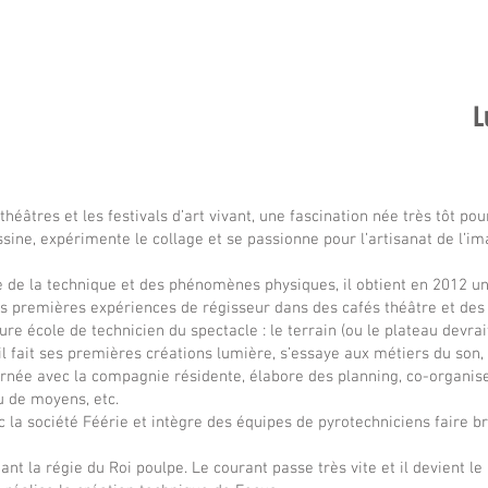
L
 théâtres et les festivals d’art vivant, une fascination née très tôt p
ssine, expérimente le collage et se passionne pour l’artisanat de l’im
e de la technique et des phénomènes physiques, il obtient en 2012 un
tes premières expériences de régisseur dans des cafés théâtre et des p
re école de technicien du spectacle : le terrain (ou le plateau devrai
l fait ses premières créations lumière, s’essaye aux métiers du son, 
urnée avec la compagnie résidente, élabore des planning, co-organise 
u de moyens, etc.
c la société Féérie et intègre des équipes de pyrotechniciens faire bri
ant la régie du Roi poulpe. Le courant passe très vite et il devient l