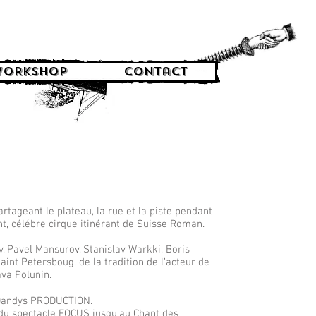
ORKSHOP
Contact
artageant le plateau, la rue et la piste pendant
ht, célébre cirque itinérant de Suisse Roman.
ov, Pavel Mansurov, Stanislav Warkki, Boris
aint Petersboug, de la tradition de l’acteur de
ava Polunin.
s Dandys PRODUCTION
.
, du spectacle FOCUS jusqu'au Chant des