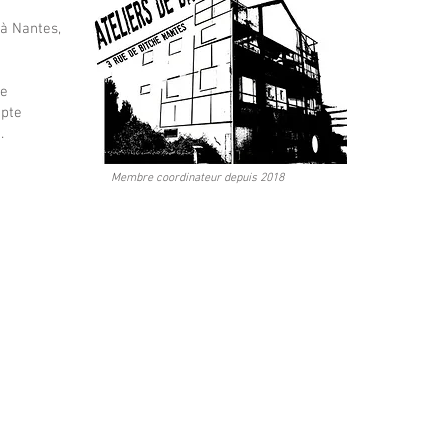
 à Nantes,
ce
mpte
.
Membre coordinateur depuis 2018